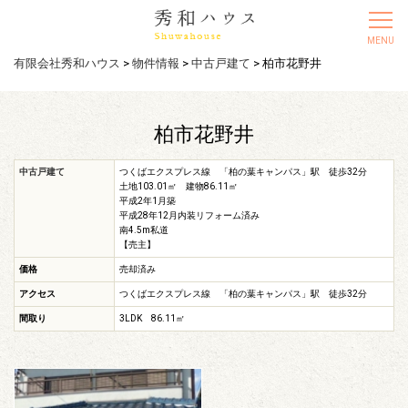
有限会社秀和ハウス
>
物件情報
>
中古戸建て
>
柏市花野井
柏市花野井
中古戸建て
つくばエクスプレス線 「柏の葉キャンパス」駅 徒歩32分
土地103.01㎡ 建物86.11㎡
平成2年1月築
平成28年12月内装リフォーム済み
南4.5m私道
【売主】
価格
売却済み
アクセス
つくばエクスプレス線 「柏の葉キャンパス」駅 徒歩32分
間取り
3LDK 86.11㎡